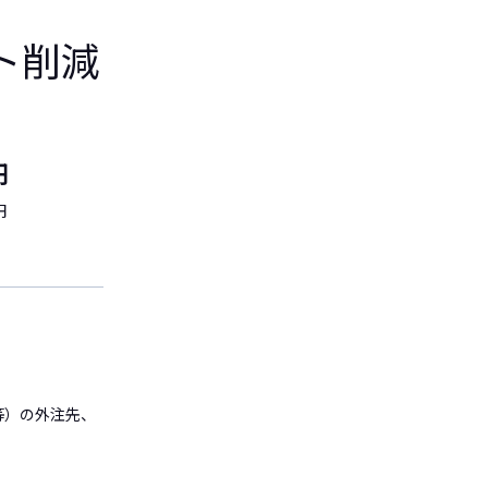
ト削減
円
円
等）の外注先、